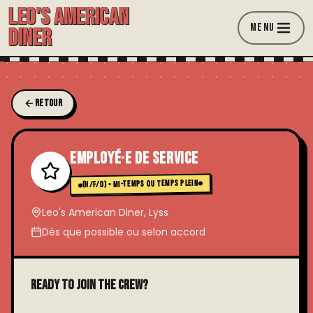
LEO'S AMERICAN
MENU
DINER
RETOUR
Employé·e de service
(H/F/D) • MI-TEMPS OU TEMPS PLEIN
Leo's American Diner, Lyss
Dès que possible ou selon accord
Ready to join the crew?