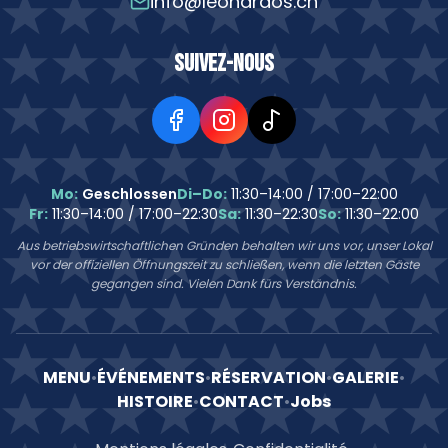
info@leonardos.ch
Suivez-nous
Mo:
Geschlossen
Di–Do:
11:30–14:00 / 17:00–22:00
Fr:
11:30–14:00 / 17:00–22:30
Sa:
11:30–22:30
So:
11:30–22:00
Aus betriebswirtschaftlichen Gründen behalten wir uns vor, unser Lokal
vor der offiziellen Öffnungszeit zu schließen, wenn die letzten Gäste
gegangen sind. Vielen Dank fürs Verständnis.
MENU
•
ÉVÉNEMENTS
•
RÉSERVATION
•
GALERIE
•
HISTOIRE
•
CONTACT
•
Jobs