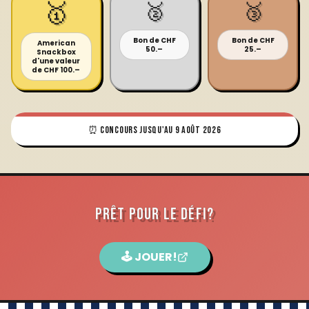
🥇
🥈
🥉
Bon de CHF
Bon de CHF
American
50.–
25.–
Snackbox
d'une valeur
de CHF 100.–
⏰
CONCOURS JUSQU'AU 9 AOÛT 2026
PRÊT POUR LE DÉFI?
🕹️ JOUER!