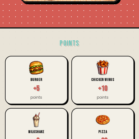
POINTS
BURGER
CHICKEN WINGS
+5
+10
points
points
MILKSHAKE
PIZZA