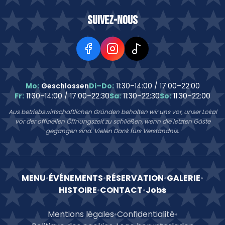
Suivez-nous
Mo:
Geschlossen
Di–Do:
11:30–14:00 / 17:00–22:00
Fr:
11:30–14:00 / 17:00–22:30
Sa:
11:30–22:30
So:
11:30–22:00
Aus betriebswirtschaftlichen Gründen behalten wir uns vor, unser Lokal
vor der offiziellen Öffnungszeit zu schließen, wenn die letzten Gäste
gegangen sind. Vielen Dank fürs Verständnis.
MENU
•
ÉVÉNEMENTS
•
RÉSERVATION
•
GALERIE
•
HISTOIRE
•
CONTACT
•
Jobs
Mentions légales
•
Confidentialité
•