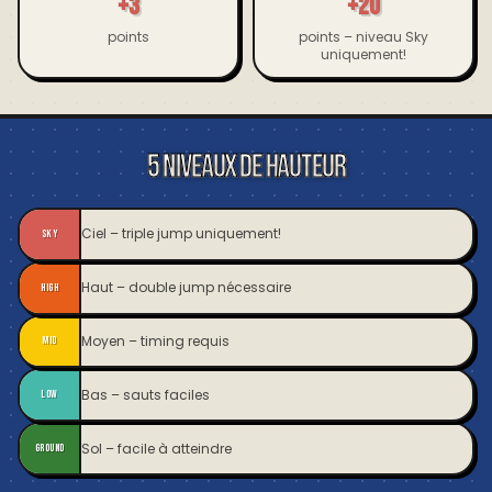
+3
+20
points
points – niveau Sky
uniquement!
5 NIVEAUX DE HAUTEUR
Ciel – triple jump uniquement!
SKY
Haut – double jump nécessaire
HIGH
Moyen – timing requis
MID
Bas – sauts faciles
LOW
Sol – facile à atteindre
GROUND