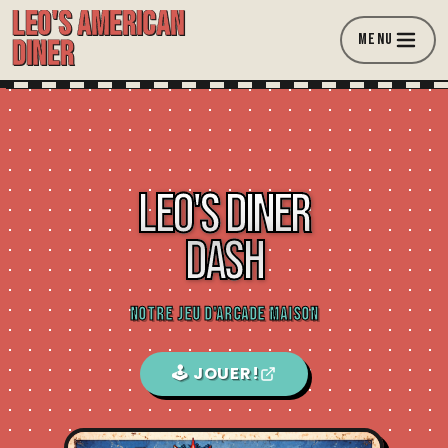
LEO'S AMERICAN
MENU
DINER
LEO'S DINER
DASH
NOTRE JEU D'ARCADE MAISON
🕹️ JOUER!