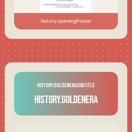
history.openingPoster
history.goldenEraSubtitle
history.goldenEra