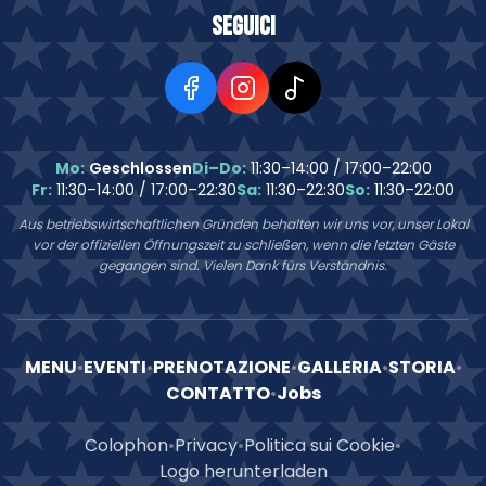
Seguici
Mo:
Geschlossen
Di–Do:
11:30–14:00 / 17:00–22:00
Fr:
11:30–14:00 / 17:00–22:30
Sa:
11:30–22:30
So:
11:30–22:00
Aus betriebswirtschaftlichen Gründen behalten wir uns vor, unser Lokal
vor der offiziellen Öffnungszeit zu schließen, wenn die letzten Gäste
gegangen sind. Vielen Dank fürs Verständnis.
MENU
•
EVENTI
•
PRENOTAZIONE
•
GALLERIA
•
STORIA
•
CONTATTO
•
Jobs
Colophon
•
Privacy
•
Politica sui Cookie
•
Logo herunterladen