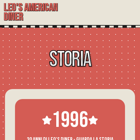
LEO'S AMERICAN
DINER
STORIA
1996
30 anni di Leo's Diner - Guarda la storia